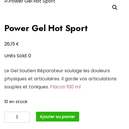
Power Gel Hot Sport
€
26,15
Units Sold: 0
Le Gel Soutien Réparateur soulage les douleurs
physiques et articulaires. Il garde vos articulations
souples et toniques.
Flacon 100 ml
10 en stock
quantité
Ajouter au panier
de
Power