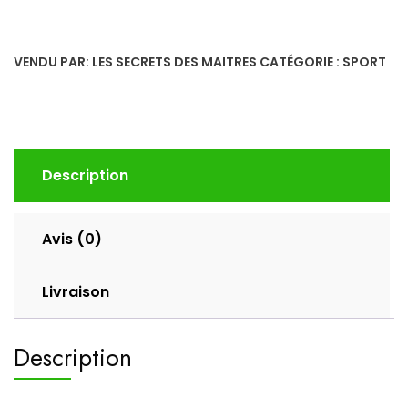
Gel
Hot
VENDU PAR: LES SECRETS DES MAITRES
CATÉGORIE :
SPORT
Sport
Description
Avis (0)
Livraison
Description